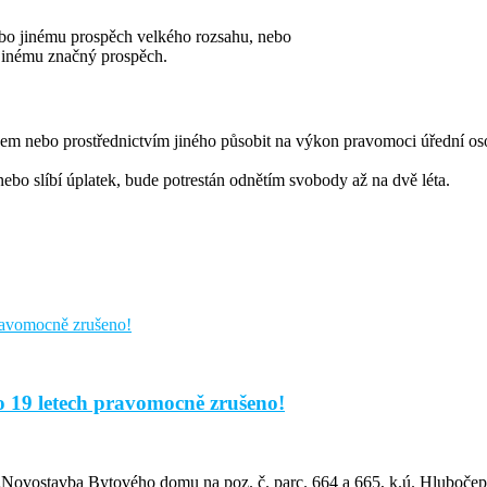
nebo jinému prospěch velkého rozsahu, nebo
 jinému značný prospěch.
ivem nebo prostřednictvím jiného působit na výkon pravomoci úřední oso
bo slíbí úplatek, bude potrestán odnětím svobody až na dvě léta.
o 19 letech pravomocně zrušeno!
: „Novostavba Bytového domu na poz. č. parc. 664 a 665, k.ú. Hlubočep