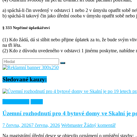
a) spáchá-li čin uvedený v odstavci 1 nebo 2 v úmyslu opatřit sobě 
b) spáchá-li takový čin jako úřední osoba v úmyslu opatřit sobě nebo
§ 333 Nepřímé úplatkářství
(1) Kdo žádá, dá si slíbit nebo přijme úplatek za to, že bude svým vl
na tři léta.
(2) Kdo z důvodu uvedeného v odstavci 1 jinému poskytne, nabídne ne
Sledované kauzy:
Řešené kauzy
Skalní
Územní rozhodnutí pro 4 bytové domy ve Skalní je p
7 června, 2026
7 června, 2026
Webmaster
Žádný komentář
Na magistrátní úřední desce se objevilo oznámení o umístění stavby