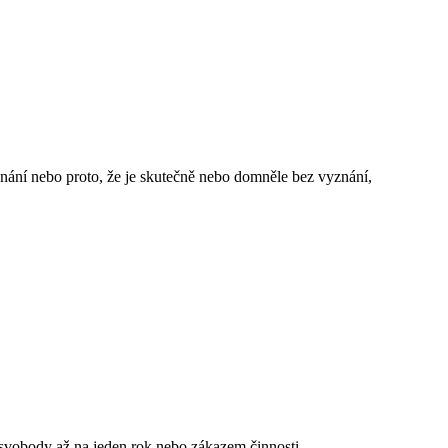
yznání nebo proto, že je skutečně nebo domněle bez vyznání,
m svobody až na jeden rok nebo zákazem činnosti.