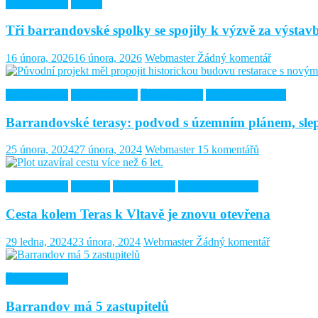
Řešené kauzy
Spolek
Tři barrandovské spolky se spojily k výzvě za výstav
16 února, 2026
16 února, 2026
Webmaster
Žádný komentář
Barrandovská
Doporučujeme
Řešené kauzy
Terasy Barrandov
Barrandovské terasy: podvod s územním plánem, slep
25 února, 2024
27 února, 2024
Webmaster
15 komentářů
Barrandovská
Doprava
Řešené kauzy
Terasy Barrandov
Cesta kolem Teras k Vltavě je znovu otevřena
29 ledna, 2024
23 února, 2024
Webmaster
Žádný komentář
Řešené kauzy
Barrandov má 5 zastupitelů