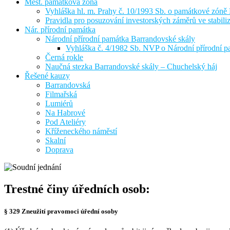
Měst. památková zóna
Vyhláška hl. m. Prahy č. 10/1993 Sb. o památkové zóně
Pravidla pro posuzování investorských záměrů ve stabil
Nár. přírodní památka
Národní přírodní památka Barrandovské skály
Vyhláška č. 4/1982 Sb. NVP o Národní přírodní p
Černá rokle
Naučná stezka Barrandovské skály – Chuchelský háj
Řešené kauzy
Barrandovská
Filmařská
Lumiérů
Na Habrové
Pod Ateliéry
Kříženeckého náměstí
Skalní
Doprava
Trestné činy úředních osob:
§ 329 Zneužití pravomoci úřední osoby