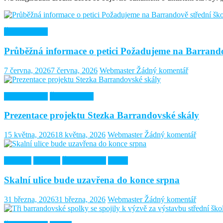
Řešené kauzy
Průběžná informace o petici Požadujeme na Barrando
7 června, 2026
7 června, 2026
Webmaster
Žádný komentář
Barrandovská
Řešené kauzy
Prezentace projektu Stezka Barrandovské skály
15 května, 2026
18 května, 2026
Webmaster
Žádný komentář
Doprava
Lumiérů
Řešené kauzy
Skalní
Skalní ulice bude uzavřena do konce srpna
31 března, 2026
31 března, 2026
Webmaster
Žádný komentář