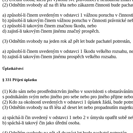
(2) Odnětím svobody až na tři léta nebo zákazem činnosti bude pachat
a) způsobí-li činem uvedeným v odstavci 1 vážnou poruchu v činnosti
b) způsobí-li takovým činem vážnou poruchu v činnosti právnické neb
c) způsobí-li takovým činem značnou škodu, nebo
d) zajistí-li takovým činem jinému značný prospěch.
(3) Odnětím svobody na jeden rok až pět let bude pachatel potrestán,
a) způsobí-li činem uvedeným v odstavci 1 škodu velkého rozsahu, n
b) zajistí-li takovým činem jinému prospěch velkého rozsahu.
Úplatkářství
§ 331 Přijetí úplatku
(1) Kdo sám nebo prostřednictvím jiného v souvislosti s obstaráváním
s podnikáním svým nebo jiného pro sebe nebo pro jiného přijme nebo s
(2) Kdo za okolností uvedených v odstavci 1 úplatek žádá, bude potre
(3) Odnětím svobody na tři léta až deset let nebo propadnutím majetku
a) spáchá-li čin uvedený v odstavci 1 nebo 2 v úmyslu opatřit sobě 
b) spáchá-li takový čin jako úřední osoba.
(4) Odnětím svobody na pět až dvanáct let bude pachatel potrestán,