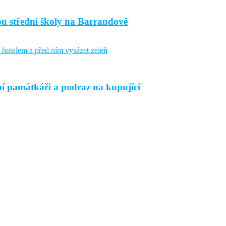
bu střední školy na Barrandově
í památkáři a podraz na kupující