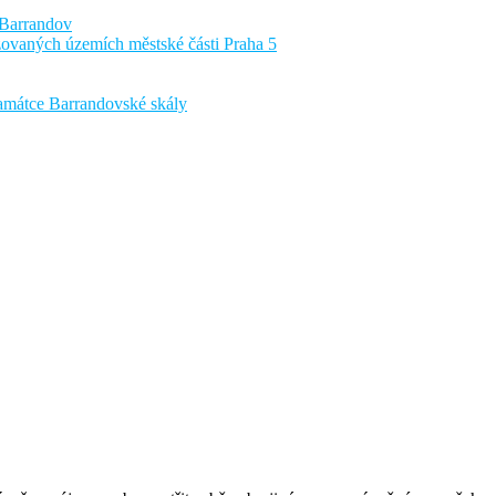
 Barrandov
izovaných územích městské části Praha 5
amátce Barrandovské skály