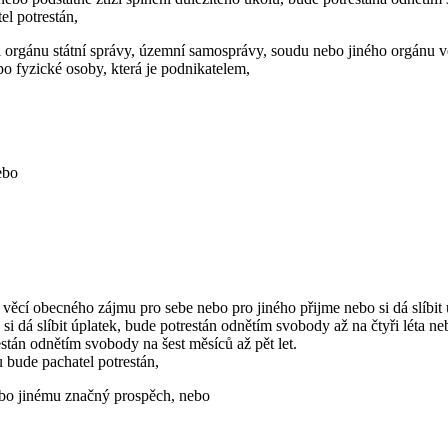
el potrestán,
 orgánu státní správy, územní samosprávy, soudu nebo jiného orgánu v
o fyzické osoby, která je podnikatelem,
ebo
 věcí obecného zájmu pro sebe nebo pro jiného přijme nebo si dá slíbit 
i dá slíbit úplatek, bude potrestán odnětím svobody až na čtyři léta n
stán odnětím svobody na šest měsíců až pět let.
 bude pachatel potrestán,
nebo jinému značný prospěch, nebo