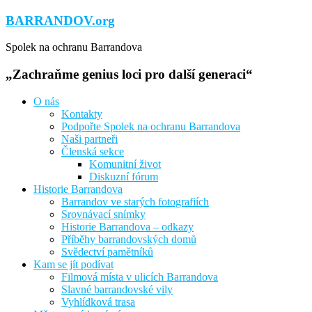
Přeskočit
BARRANDOV.org
na
obsah
Spolek na ochranu Barrandova
„Zachraňme genius loci pro další generaci“
O nás
Kontakty
Podpořte Spolek na ochranu Barrandova
Naši partneři
Členská sekce
Komunitní život
Diskuzní fórum
Historie Barrandova
Barrandov ve starých fotografiích
Srovnávací snímky
Historie Barrandova – odkazy
Příběhy barrandovských domů
Svědectví pamětníků
Kam se jít podívat
Filmová místa v ulicích Barrandova
Slavné barrandovské vily
Vyhlídková trasa