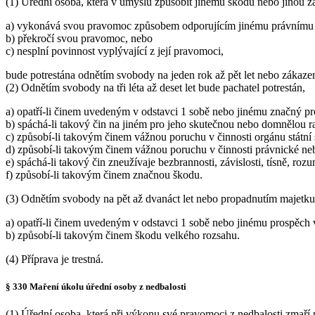
(1) Úřední osoba, která v úmyslu způsobit jinému škodu nebo jinou 
a) vykonává svou pravomoc způsobem odporujícím jinému právnímu 
b) překročí svou pravomoc, nebo
c) nesplní povinnost vyplývající z její pravomoci,
bude potrestána odnětím svobody na jeden rok až pět let nebo zákaze
(2) Odnětím svobody na tři léta až deset let bude pachatel potrestán,
a) opatří-li činem uvedeným v odstavci 1 sobě nebo jinému značný p
b) spáchá-li takový čin na jiném pro jeho skutečnou nebo domnělou ra
c) způsobí-li takovým činem vážnou poruchu v činnosti orgánu státní
d) způsobí-li takovým činem vážnou poruchu v činnosti právnické neb
e) spáchá-li takový čin zneužívaje bezbrannosti, závislosti, tísně, ro
f) způsobí-li takovým činem značnou škodu.
(3) Odnětím svobody na pět až dvanáct let nebo propadnutím majetku 
a) opatří-li činem uvedeným v odstavci 1 sobě nebo jinému prospěch
b) způsobí-li takovým činem škodu velkého rozsahu.
(4) Příprava je trestná.
§ 330 Maření úkolu úřední osoby z nedbalosti
(1) Úřední osoba, která při výkonu své pravomoci z nedbalosti zmaří 