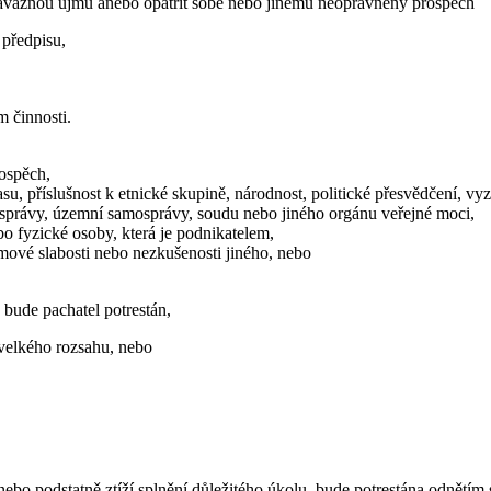
závažnou újmu anebo opatřit sobě nebo jinému neoprávněný prospěch
předpisu,
m činnosti.
rospěch,
su, příslušnost k etnické skupině, národnost, politické přesvědčení, v
 správy, územní samosprávy, soudu nebo jiného orgánu veřejné moci,
o fyzické osoby, která je podnikatelem,
zumové slabosti nebo nezkušenosti jiného, nebo
bude pachatel potrestán,
 velkého rozsahu, nebo
nebo podstatně ztíží splnění důležitého úkolu, bude potrestána odnětí