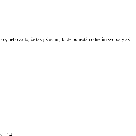
by, nebo za to, že tak již učinil, bude potrestán odnětím svobody až
y“. 14