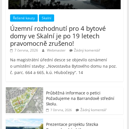
Řešené kauzy
Skalní
Územní rozhodnutí pro 4 bytové
domy ve Skalní je po 19 letech
pravomocně zrušeno!
7 června, 2026
Webmaster
Žádný komentář
Na magistrátní úřední desce se objevilo oznámení
o umístění stavby: „Novostavba Bytového domu na poz.
č. parc. 664 a 665, k.ú. Hlubočepy“. 14
Průběžná informace o petici
Požadujeme na Barrandově střední
školu.
Žádný komentář
7 června, 2026
Prezentace projektu Stezka