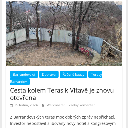
Barrandovská
Doprava
Řešené kauzy
Terasy
Barrandov
Cesta kolem Teras k Vltavě je znovu
otevřena
29 ledna, 2024
Webmaster
Žádný komentář
Z Barrandovských teras moc dobrých zpráv nepřichází.
Investor nepostavil slibovaný nový hotel s kongresovým