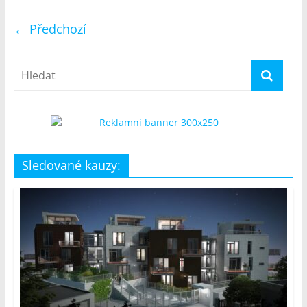
← Předchozí
Sledované kauzy: