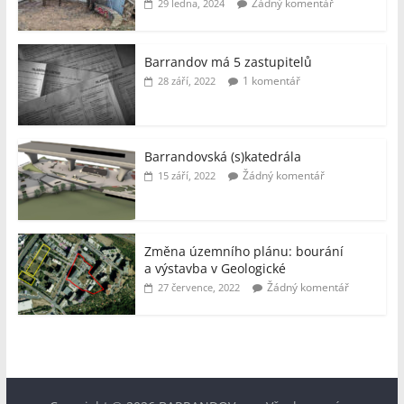
Žádný komentář
29 ledna, 2024
Barrandov má 5 zastupitelů
1 komentář
28 září, 2022
Barrandovská (s)katedrála
Žádný komentář
15 září, 2022
Změna územního plánu: bourání
a výstavba v Geologické
Žádný komentář
27 července, 2022