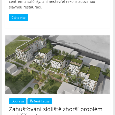
centrem a salónky, ani neotevřel rekonstruovanou
slavnou restauraci.
Čtěte více
Doprava
Řešené kauzy
Zahušťování sídliště zhorší problém