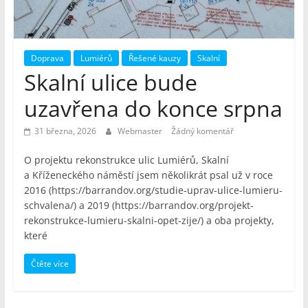
Doprava
Lumiérů
Řešené kauzy
Skalní
Skalní ulice bude
uzavřena do konce srpna
31 března, 2026
Webmaster
Žádný komentář
O projektu rekonstrukce ulic Lumiérů, Skalní
a Kříženeckého náměstí jsem několikrát psal už v roce
2016 (https://barrandov.org/studie-uprav-ulice-lumieru-
schvalena/) a 2019 (https://barrandov.org/projekt-
rekonstrukce-lumieru-skalni-opet-zije/) a oba projekty,
které
Čtěte více