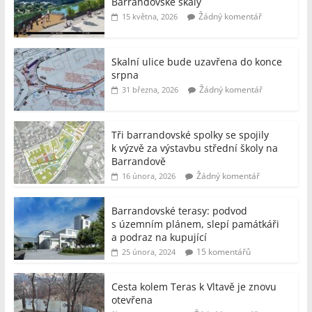
Barrandovské skály
Žádný komentář
15 května, 2026
Skalní ulice bude uzavřena do konce
srpna
Žádný komentář
31 března, 2026
Tři barrandovské spolky se spojily
k výzvě za výstavbu střední školy na
Barrandově
Žádný komentář
16 února, 2026
Barrandovské terasy: podvod
s územním plánem, slepí památkáři
a podraz na kupující
15 komentářů
25 února, 2024
Cesta kolem Teras k Vltavě je znovu
otevřena