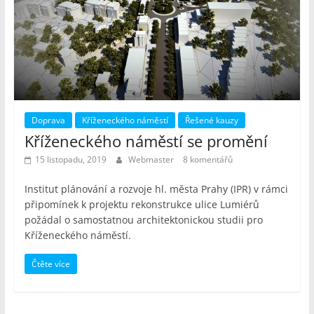
Doprava
Kříženeckého náměstí
Řešené kauzy
Kříženeckého náměstí se promění
15 listopadu, 2019
Webmaster
8 komentářů
Institut plánování a rozvoje hl. města Prahy (IPR) v rámci
připomínek k projektu rekonstrukce ulice Lumiérů
požádal o samostatnou architektonickou studii pro
Kříženeckého náměstí.
Čtěte více