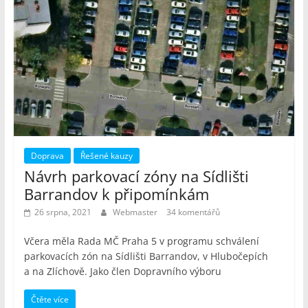
Doprava
Řešené kauzy
Návrh parkovací zóny na Sídlišti
Barrandov k připomínkám
26 srpna, 2021
Webmaster
34 komentářů
Včera měla Rada MČ Praha 5 v programu schválení
parkovacích zón na Sídlišti Barrandov, v Hlubočepích
a na Zlíchově. Jako člen Dopravního výboru
Čtěte více