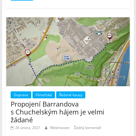
Doprava
Filmařská
Řešené kauzy
Propojení Barrandova
s Chuchelským hájem je velmi
žádané
26 února, 2021
Webmaster
Žádný komentář