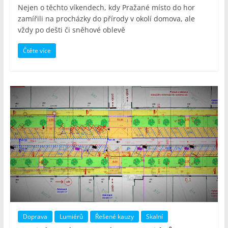
Nejen o těchto víkendech, kdy Pražané místo do hor
zamířili na procházky do přírody v okolí domova, ale
vždy po dešti či sněhové oblevě
Čtěte více
Doprava
Lumiérů
Řešené kauzy
Skalní