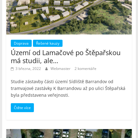
Doprava
Řešené kauzy
Území od Lamačové po Štěpařskou
má studii, ale…
3 března, 2022
Webmaster
2 komentáře
Studie zástavby části území Sídliště Barrandov od
tramvajové zastávky K Barrandovu až po ulici Štěpařská
byla představena veřejnosti.
Čtěte více