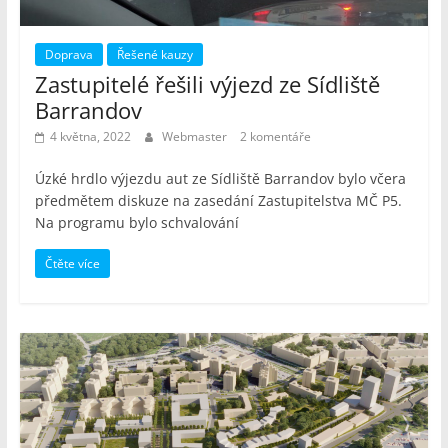
Doprava
Řešené kauzy
Zastupitelé řešili výjezd ze Sídliště
Barrandov
4 května, 2022
Webmaster
2 komentáře
Úzké hrdlo výjezdu aut ze Sídliště Barrandov bylo včera
předmětem diskuze na zasedání Zastupitelstva MČ P5.
Na programu bylo schvalování
Čtěte více