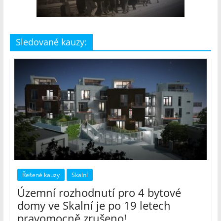
Sledované kauzy:
Řešené kauzy
Skalní
Územní rozhodnutí pro 4 bytové
domy ve Skalní je po 19 letech
pravomocně zrušeno!