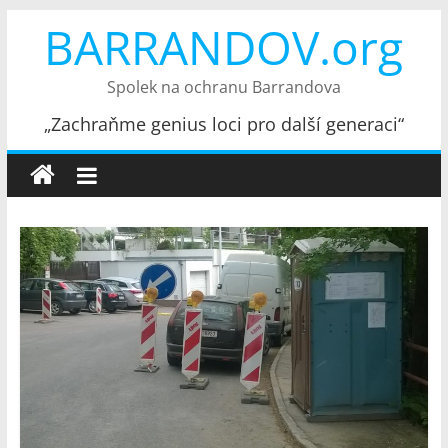
Přeskočit
BARRANDOV.org
na
obsah
Spolek na ochranu Barrandova
„Zachraňme genius loci pro další generaci“