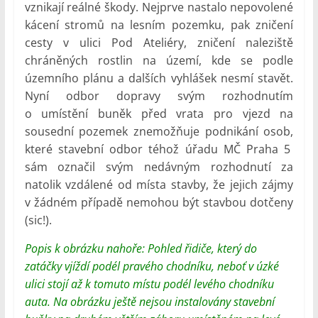
vznikají reálné škody. Nejprve nastalo nepovolené
kácení stromů na lesním pozemku, pak zničení
cesty v ulici Pod Ateliéry, zničení naleziště
chráněných rostlin na území, kde se podle
územního plánu a dalších vyhlášek nesmí stavět.
Nyní odbor dopravy svým rozhodnutím
o umístění buněk před vrata pro vjezd na
sousední pozemek znemožňuje podnikání osob,
které stavební odbor téhož úřadu MČ Praha 5
sám označil svým nedávným rozhodnutí za
natolik vzdálené od místa stavby, že jejich zájmy
v žádném případě nemohou být stavbou dotčeny
(sic!).
Popis k obrázku nahoře: Pohled řidiče, který do
zatáčky vjíždí podél pravého chodníku, neboť v úzké
ulici stojí až k tomuto místu podél levého chodníku
auta. Na obrázku ještě nejsou instalovány stavební