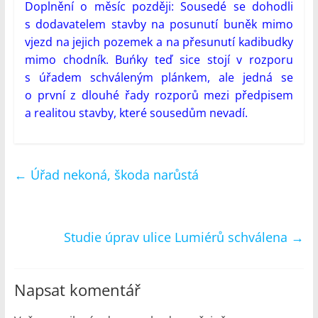
Doplnění o měsíc později: Sousedé se dohodli
s dodavatelem stavby na posunutí buněk mimo
vjezd na jejich pozemek a na přesunutí kadibudky
mimo chodník. Buńky teď sice stojí v rozporu
s úřadem schváleným plánkem, ale jedná se
o první z dlouhé řady rozporů mezi předpisem
a realitou stavby, které sousedům nevadí.
←
Úřad nekoná, škoda narůstá
Studie úprav ulice Lumiérů schválena
→
Napsat komentář