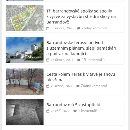
Tři barrandovské spolky se spojily
k výzvě za výstavbu střední školy na
Barrandově
Žádný komentář
16 února, 2026
Barrandovské terasy: podvod
s územním plánem, slepí památkáři
a podraz na kupující
15 komentářů
25 února, 2024
Cesta kolem Teras k Vltavě je znovu
otevřena
Žádný komentář
29 ledna, 2024
Barrandov má 5 zastupitelů
1 komentář
28 září, 2022