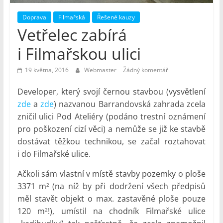
Doprava
Filmařská
Řešené kauzy
Vetřelec zabírá
i Filmařskou ulici
19 května, 2016
Webmaster
Žádný komentář
Developer, který svojí černou stavbou (vysvětlení
zde
a
zde
) nazvanou Barrandovská zahrada zcela
zničil ulici Pod Ateliéry (podáno trestní oznámení
pro poškození cizí věci) a nemůže se již ke stavbě
dostávat těžkou technikou, se začal roztahovat
i do Filmařské ulice.
Ačkoli sám vlastní v místě stavby pozemky o ploše
3371 m
(na níž by při dodržení všech předpisů
2
měl stavět objekt o max. zastavěné ploše pouze
120 m
!), umístil na chodník Filmařské ulice
2