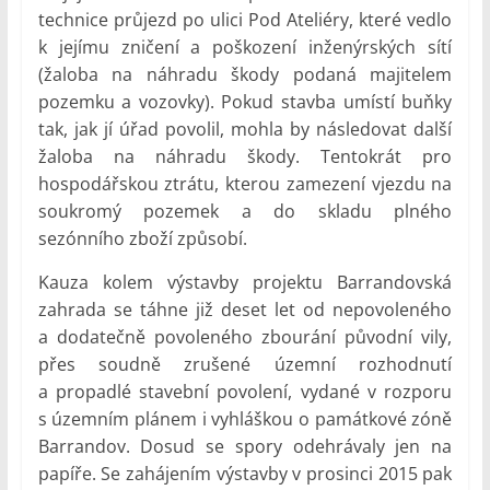
technice průjezd po ulici Pod Ateliéry, které vedlo
k jejímu zničení a poškození inženýrských sítí
(žaloba na náhradu škody podaná majitelem
pozemku a vozovky). Pokud stavba umístí buňky
tak, jak jí úřad povolil, mohla by následovat další
žaloba na náhradu škody. Tentokrát pro
hospodářskou ztrátu, kterou zamezení vjezdu na
soukromý pozemek a do skladu plného
sezónního zboží způsobí.
Kauza kolem výstavby projektu Barrandovská
zahrada se táhne již deset let od nepovoleného
a dodatečně povoleného zbourání původní vily,
přes soudně zrušené územní rozhodnutí
a propadlé stavební povolení, vydané v rozporu
s územním plánem i vyhláškou o památkové zóně
Barrandov. Dosud se spory odehrávaly jen na
papíře. Se zahájením výstavby v prosinci 2015 pak