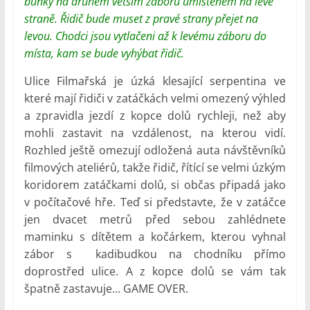
buňky na druhém větším záboru umístěném na levé
straně. Řidič bude muset z pravé strany přejet na
levou. Chodci jsou vytlačeni až k levému záboru do
místa, kam se bude vyhýbat řidič.
Ulice Filmařská je úzká klesající serpentina ve
které mají řidiči v zatáčkách velmi omezený výhled
a zpravidla jezdí z kopce dolů rychleji, než aby
mohli zastavit na vzdálenost, na kterou vidí.
Rozhled ještě omezují odložená auta návštěvníků
filmových ateliérů, takže řidič, řítící se velmi úzkým
koridorem zatáčkami dolů, si občas připadá jako
v počítačové hře. Teď si představte, že v zatáčce
jen dvacet metrů před sebou zahlédnete
maminku s dítětem a kočárkem, kterou vyhnal
zábor s kadibudkou na chodníku přímo
doprostřed ulice. A z kopce dolů se vám tak
špatně zastavuje… GAME OVER.