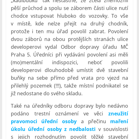
„kadibudku“ tak nešťastně, že zcela znemožnil
pěší průchod a spolu se záborem části ulice nutí
chodce vstupovat hluboko do vozovky. To vše
v místě, kde nelze přejít na druhý chodník,
protože i ten mu úřad povolil zabrat. Povolení
dvou záborů na obou protějších stranách ulice
developerovi vydal Odbor dopravy úřadu MČ
Praha 5. Úředníci při vydávání povolení asi měli
(mo)mentální indispozici, neboť povolili
developerovi dlouhodobě umístit dvě stavební
buňky na sebe přímo před vrata pro vjezd na
přilehlý pozemek (!!!), takže místní podnikatel se
již nedostane do svého skladu.
Také na úředníky odboru dopravy bylo nedávno
podáno trestní oznámení ve věci
zneužití
pravomoci úřední osoby
a přečinu
maření
úkolu úřední osoby z nedbalosti
v souvislosti
s jejich rozhodnutím povolit těžké stavební