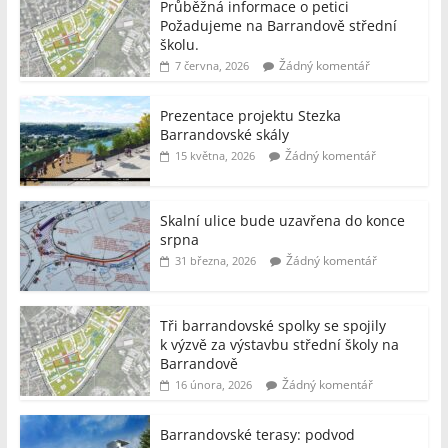
Průběžná informace o petici
Požadujeme na Barrandově střední
školu.
Žádný komentář
7 června, 2026
Prezentace projektu Stezka
Barrandovské skály
Žádný komentář
15 května, 2026
Skalní ulice bude uzavřena do konce
srpna
Žádný komentář
31 března, 2026
Tři barrandovské spolky se spojily
k výzvě za výstavbu střední školy na
Barrandově
Žádný komentář
16 února, 2026
Barrandovské terasy: podvod