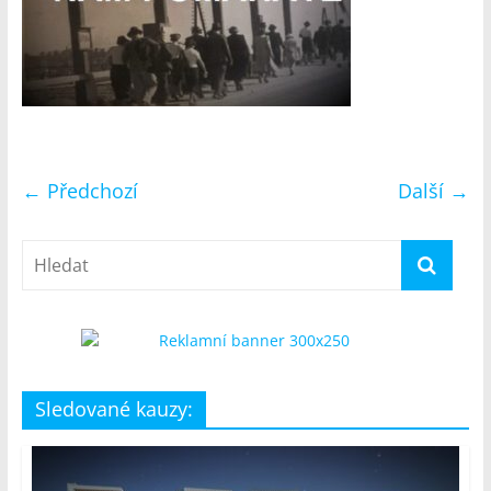
← Předchozí
Další →
Sledované kauzy: