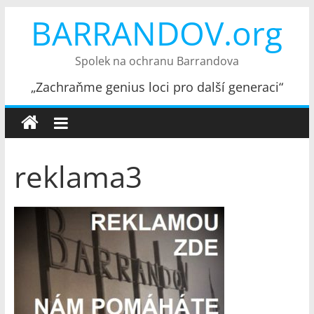
Přeskočit
BARRANDOV.org
na
obsah
Spolek na ochranu Barrandova
„Zachraňme genius loci pro další generaci“
reklama3