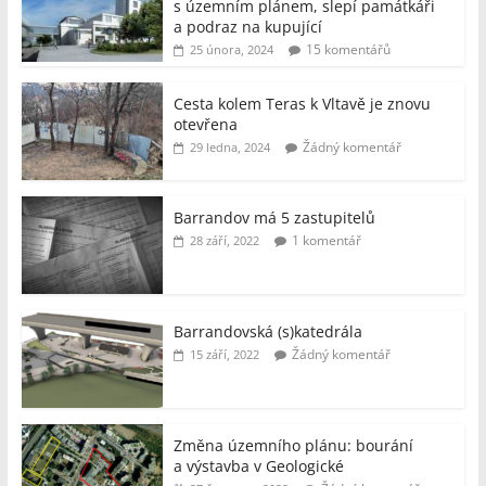
s územním plánem, slepí památkáři
a podraz na kupující
15 komentářů
25 února, 2024
Cesta kolem Teras k Vltavě je znovu
otevřena
Žádný komentář
29 ledna, 2024
Barrandov má 5 zastupitelů
1 komentář
28 září, 2022
Barrandovská (s)katedrála
Žádný komentář
15 září, 2022
Změna územního plánu: bourání
a výstavba v Geologické