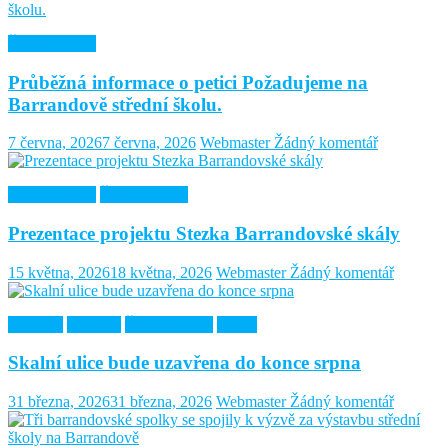
Řešené kauzy
Průběžná informace o petici Požadujeme na
Barrandově střední školu.
7 června, 2026
7 června, 2026
Webmaster
Žádný komentář
Barrandovská
Řešené kauzy
Prezentace projektu Stezka Barrandovské skály
15 května, 2026
18 května, 2026
Webmaster
Žádný komentář
Doprava
Lumiérů
Řešené kauzy
Skalní
Skalní ulice bude uzavřena do konce srpna
31 března, 2026
31 března, 2026
Webmaster
Žádný komentář