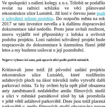
Ve spolupráci s našimi kolegy z o.s. Trilobit se podařilo
svolat na radnici schůzku ve věci plánované
rekonstrukce ulice Lumiérů. Již loni v červnu jsme
psali
o schválení tohoto projektu
. Do rozpočtu města na rok
2017 se tato investice nevešla a k dalšímu dopracování
dokumentace také nedošlo. Proto jsme uvítali možnost,
znovu vyjádřit své připomínky z loňska a ovlivnit
podobu projektu. Loni radními schválený projekt bude
rozpracován do dokumentace k územnímu řízení ještě
letos a my budeme usilovat o její pozměnění.
Nejprve vyhnat cizí auta, pak upravit ulici podle potřeb místních
Kritizovali jsme totiž již původní zadání projektu
rekonstrukce ulice Lumiérů, které rozšířením
asfaltových ploch na úkor trávníků mělo vytvořit další
parkovací místa. Ta by ovšem byla opět plně obsazena
auty zaměstnanců nedalekého areálu filmových studií
a ulici v městské památkové zóně by tak proměnila
v ještě větší asfaltové parkoviště. Dnes jsou totiž placená
parkoviště v areálu filmových studií obsazována pouze