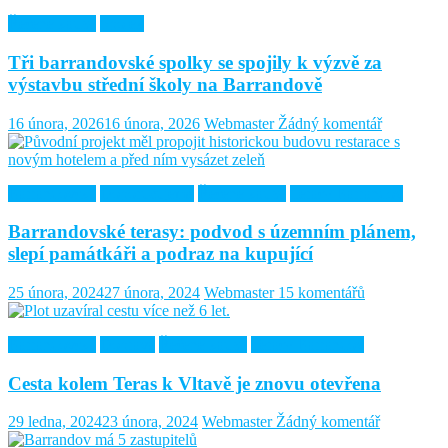
Řešené kauzy
Spolek
Tři barrandovské spolky se spojily k výzvě za
výstavbu střední školy na Barrandově
16 února, 2026
16 února, 2026
Webmaster
Žádný komentář
Barrandovská
Doporučujeme
Řešené kauzy
Terasy Barrandov
Barrandovské terasy: podvod s územním plánem,
slepí památkáři a podraz na kupující
25 února, 2024
27 února, 2024
Webmaster
15 komentářů
Barrandovská
Doprava
Řešené kauzy
Terasy Barrandov
Cesta kolem Teras k Vltavě je znovu otevřena
29 ledna, 2024
23 února, 2024
Webmaster
Žádný komentář