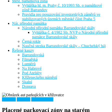
Měst. památková zóna
Vyhláška hl. m. Prahy č. 10/1993 Sb. o památkové
zóně Barrandov
Pravidla pro posuzování investorských záměrů ve
stabilizovaných územích městské části Praha 5
Nár. přírodní památka
Národní přírodní památka Barrandovské skály
Vyhláška č. 4/1982 Sb. NVP o Národní přírodní
památce Barrandovské skály
Černá rokle
Naučná stezka Barrandovské skály – Chuchelský háj
Řešené kauzy
Barrandovská
Filmařská
Lumiérů
Na Habrové
Pod Ateliéry
Kříženeckého náměstí
Skalní
Doprava
Doprava
Lumiérů
Řešené kauzy
Placené parkovací zóny na starém