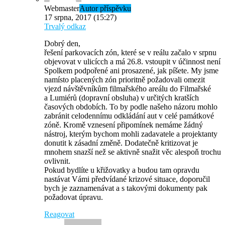
Webmaster
Autor příspěvku
17 srpna, 2017 (15:27)
Trvalý odkaz
Dobrý den,
řešení parkovacích zón, které se v reálu začalo v srpnu
objevovat v ulicícch a má 26.8. vstoupit v účinnost není
Spolkem podpořené ani prosazené, jak píšete. My jsme
namísto placených zón prioritně požadovali omezit
vjezd návštěvníkům filmařského areálu do Filmařské
a Lumiérů (dopravní obsluha) v určitých kratších
časových obdobích. To by podle našeho názoru mohlo
zabránit celodennímu odkládání aut v celé památkové
zóně. Kromě vznesení připomínek nemáme žádný
nástroj, kterým bychom mohli zadavatele a projektanty
donutit k zásadní změně. Dodatečně kritizovat je
mnohem snazší než se aktivně snažit věc alespoň trochu
ovlivnit.
Pokud bydlíte u křižovatky a budou tam opravdu
nastávat Vámi předvídané krizové situace, doporučil
bych je zaznamenávat a s takovými dokumenty pak
požadovat úpravu.
Reagovat