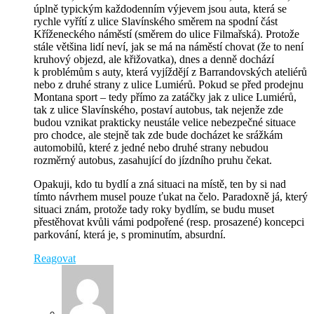
úplně typickým každodenním výjevem jsou auta, která se
rychle vyřítí z ulice Slavínského směrem na spodní část
Kříženeckého náměstí (směrem do ulice Filmařská). Protože
stále většina lidí neví, jak se má na náměstí chovat (že to není
kruhový objezd, ale křižovatka), dnes a denně dochází
k problémům s auty, která vyjíždějí z Barrandovských ateliérů
nebo z druhé strany z ulice Lumiérů. Pokud se před prodejnu
Montana sport – tedy přímo za zatáčky jak z ulice Lumiérů,
tak z ulice Slavínského, postaví autobus, tak nejenže zde
budou vznikat prakticky neustále velice nebezpečné situace
pro chodce, ale stejně tak zde bude docházet ke srážkám
automobilů, které z jedné nebo druhé strany nebudou
rozměrný autobus, zasahující do jízdního pruhu čekat.
Opakuji, kdo tu bydlí a zná situaci na místě, ten by si nad
tímto návrhem musel pouze ťukat na čelo. Paradoxně já, který
situaci znám, protože tady roky bydlím, se budu muset
přestěhovat kvůli vámi podpořené (resp. prosazené) koncepci
parkování, která je, s prominutím, absurdní.
Reagovat