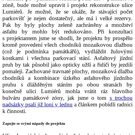
zóně, bude možné upravit i projekt rekonstrukce ulice
Lumiérů. Je možné, že se ukáže, že stávající počet
parkovišť je nejen dostatečný, ale má i velké rezervy.
Pak by byly plochy zeleně zachráněny a množství
asfaltu by mohlo být redukováno. Při konzultaci
s projektantem jsme se shodli, že projektu by prospělo
kromě provedení všech chodníků mozaikovou dlažbou
(což je podmínka památkářů), vydláždit žulovými
kostkami i všechna parkovací stání. Asfaltový jízdní
pruh by tak působil jako opticky užší a řidiči by jezdili
pomaleji. Zachované travnaté plochy, mozaiková dlažba
chodníků a kombinace úzkého asfaltového jízdního
pruhu s dlážděným stáním po obou stranách by
konečně ulici Lumiérů mohla vrátit ráz hlavního
bulváru památkové zóny, jak jsme o tom
s trochou
nadsázky psali již loni v lednu
a článkem pobídli radnici
k činnosti.
Zapojte se svými nápady do projektu