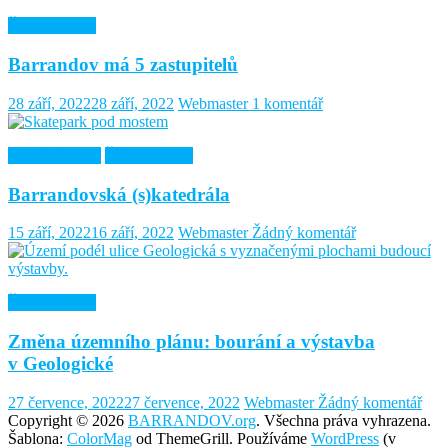
Řešené kauzy
Barrandov má 5 zastupitelů
28 září, 2022
28 září, 2022
Webmaster
1 komentář
Pod Habrovou
Řešené kauzy
Barrandovská (s)katedrála
15 září, 2022
16 září, 2022
Webmaster
Žádný komentář
Řešené kauzy
Změna územního plánu: bourání a výstavba
v Geologické
27 července, 2022
27 července, 2022
Webmaster
Žádný komentář
Copyright © 2026
BARRANDOV.org
. Všechna práva vyhrazena.
Šablona:
ColorMag
od ThemeGrill. Používáme
WordPress
(v