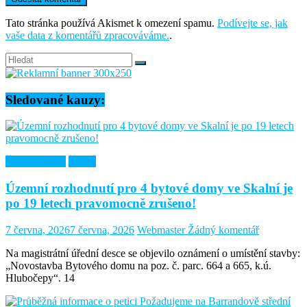
Tato stránka používá Akismet k omezení spamu.
Podívejte se, jak
vaše data z komentářů zpracováváme.
.
Sledované kauzy:
Řešené kauzy
Skalní
Územní rozhodnutí pro 4 bytové domy ve Skalní je
po 19 letech pravomocně zrušeno!
7 června, 2026
7 června, 2026
Webmaster
Žádný komentář
Na magistrátní úřední desce se objevilo oznámení o umístění stavby:
„Novostavba Bytového domu na poz. č. parc. 664 a 665, k.ú.
Hlubočepy“. 14