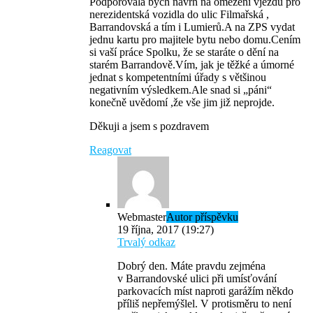
Podporovala bych návrh na omezení vjezdu pro
nerezidentská vozidla do ulic Filmařská ,
Barrandovská a tím i Lumierů.A na ZPS vydat
jednu kartu pro majitele bytu nebo domu.Cením
si vaší práce Spolku, že se staráte o dění na
starém Barrandově.Vím, jak je těžké a úmorné
jednat s kompetentními úřady s většinou
negativním výsledkem.Ale snad si „páni“
konečně uvědomí ,že vše jim již neprojde.
Děkuji a jsem s pozdravem
Reagovat
Webmaster
Autor příspěvku
19 října, 2017 (19:27)
Trvalý odkaz
Dobrý den. Máte pravdu zejména
v Barrandovské ulici při umísťování
parkovacích míst naproti garážím někdo
příliš nepřemýšlel. V protisměru to není