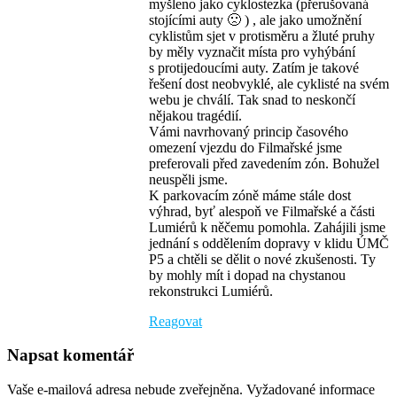
myšleno jako cyklostezka (přerušovaná
stojícími auty 🙁 ) , ale jako umožnění
cyklistům sjet v protisměru a žluté pruhy
by měly vyznačit místa pro vyhýbání
s protijedoucími auty. Zatím je takové
řešení dost neobvyklé, ale cyklisté na svém
webu je chválí. Tak snad to neskončí
nějakou tragédií.
Vámi navrhovaný princip časového
omezení vjezdu do Filmařské jsme
preferovali před zavedením zón. Bohužel
neuspěli jsme.
K parkovacím zóně máme stále dost
výhrad, byť alespoň ve Filmařské a části
Lumiérů k něčemu pomohla. Zahájili jsme
jednání s oddělením dopravy v klidu ÚMČ
P5 a chtěli se dělit o nové zkušenosti. Ty
by mohly mít i dopad na chystanou
rekonstrukci Lumiérů.
Reagovat
Napsat komentář
Vaše e-mailová adresa nebude zveřejněna.
Vyžadované informace