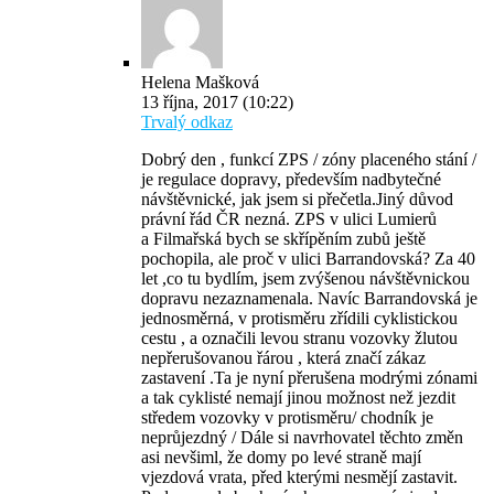
Helena Mašková
13 října, 2017 (10:22)
Trvalý odkaz
Dobrý den , funkcí ZPS / zóny placeného stání /
je regulace dopravy, především nadbytečné
návštěvnické, jak jsem si přečetla.Jiný důvod
právní řád ČR nezná. ZPS v ulici Lumierů
a Filmařská bych se skřípěním zubů ještě
pochopila, ale proč v ulici Barrandovská? Za 40
let ,co tu bydlím, jsem zvýšenou návštěvnickou
dopravu nezaznamenala. Navíc Barrandovská je
jednosměrná, v protisměru zřídili cyklistickou
cestu , a označili levou stranu vozovky žlutou
nepřerušovanou řárou , která značí zákaz
zastavení .Ta je nyní přerušena modrými zónami
a tak cyklisté nemají jinou možnost než jezdit
středem vozovky v protisměru/ chodník je
neprůjezdný / Dále si navrhovatel těchto změn
asi nevšiml, že domy po levé straně mají
vjezdová vrata, před kterými nesmějí zastavit.