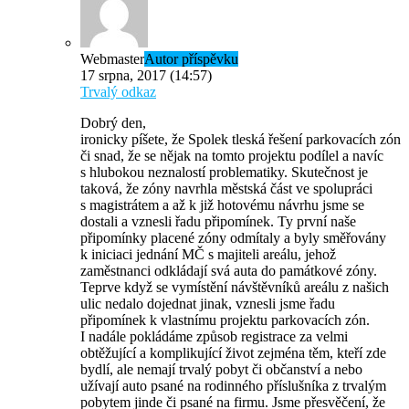
Webmaster
Autor příspěvku
17 srpna, 2017 (14:57)
Trvalý odkaz
Dobrý den,
ironicky píšete, že Spolek tleská řešení parkovacích zón
či snad, že se nějak na tomto projektu podílel a navíc
s hlubokou neznalostí problematiky. Skutečnost je
taková, že zóny navrhla městská část ve spolupráci
s magistrátem a až k již hotovému návrhu jsme se
dostali a vznesli řadu připomínek. Ty první naše
připomínky placené zóny odmítaly a byly směřovány
k iniciaci jednání MČ s majiteli areálu, jehož
zaměstnanci odkládají svá auta do památkové zóny.
Teprve když se vymístění návštěvníků areálu z našich
ulic nedalo dojednat jinak, vznesli jsme řadu
připomínek k vlastnímu projektu parkovacích zón.
I nadále pokládáme způsob registrace za velmi
obtěžující a komplikující život zejména těm, kteří zde
bydlí, ale nemají trvalý pobyt či občanství a nebo
užívají auto psané na rodinného příslušníka z trvalým
pobytem jinde či psané na firmu. Jsme přesvěčení, že