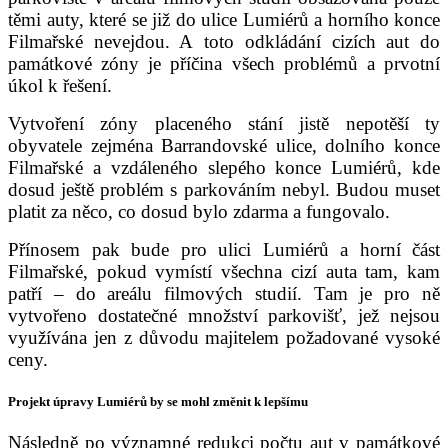
těmi auty, které se již do ulice Lumiérů a horního konce
Filmařské nevejdou. A toto odkládání cizích aut do
památkové zóny je příčina všech problémů a prvotní
úkol k řešení.
Vytvoření zóny placeného stání jistě nepotěší ty
obyvatele zejména Barrandovské ulice, dolního konce
Filmařské a vzdáleného slepého konce Lumiérů, kde
dosud ještě problém s parkováním nebyl. Budou muset
platit za něco, co dosud bylo zdarma a fungovalo.
Přínosem pak bude pro ulici Lumiérů a horní část
Filmařské, pokud vymístí všechna cizí auta tam, kam
patří – do areálu filmových studií. Tam je pro ně
vytvořeno dostatečné množství parkovišť, jež nejsou
využívána jen z důvodu majitelem požadované vysoké
ceny.
Projekt úpravy Lumiérů by se mohl změnit k lepšímu
Následně po významné redukci počtu aut v památkové