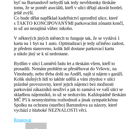
byť na Barrandově nebydlí tak tedy nevědomky tleskáte
tomu, že se poměr asociálů, kteří v ulici dělají akorát bordel,
ještě zvýší.
Co bude dělat například kadeřnictví uprostřed ulice, které
s TAKTO KONCIPOVANÝMI parkovacími zónami končí,
to už asi nezajímá vůbec nikoho.
V některých jiných městech to funguje tak, že se vydává 1
karta na 1 byt na 1 auto. Optimalizaci je tedy učiněno zadost,
je předem stanoveno, kolik lidí dostane parkovací kartu
a nikdo jiný se k ní nedostane.
Bydlím v ulici Lumiérů řadu let a tleskám všem, kteří to
prosadili. Nemám problém se přestěhovat do Vršovic, na
Vinohrady, nebo třeba dolů na Anděl, najít si nájem s garáží.
Kolik slušných lidí to takhle udělá a vám zbydou v ulici
prázdné provozovny, které jejich nájemci bez možnosti
parkování zákazníků neuživí a jak to zamává ve vaší ulici se
skladbou nájemníků, to už se nedozvím. Každopádně tleskám
MČ P5 k nesmyslnému rozhodnutí a jinak sympatickému
Spolku na ochranu (starého) Barrandova za názory, které
vychází z hluboké NEZNALOSTI věci.
Reagovat