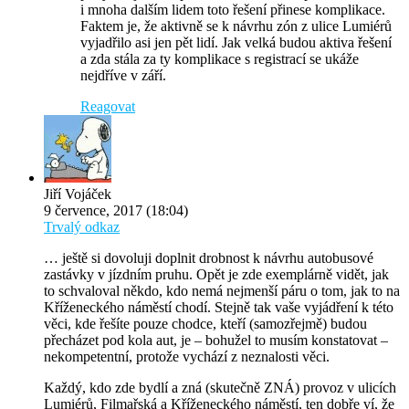
i mnoha dalším lidem toto řešení přinese komplikace.
Faktem je, že aktivně se k návrhu zón z ulice Lumiérů
vyjadřilo asi jen pět lidí. Jak velká budou aktiva řešení
a zda stála za ty komplikace s registrací se ukáže
nejdříve v září.
Reagovat
Jiří Vojáček
9 července, 2017 (18:04)
Trvalý odkaz
… ještě si dovoluji doplnit drobnost k návrhu autobusové
zastávky v jízdním pruhu. Opět je zde exemplárně vidět, jak
to schvaloval někdo, kdo nemá nejmenší páru o tom, jak to na
Kříženeckého náměstí chodí. Stejně tak vaše vyjádření k této
věci, kde řešíte pouze chodce, kteří (samozřejmě) budou
přecházet pod kola aut, je – bohužel to musím konstatovat –
nekompetentní, protože vychází z neznalosti věci.
Každý, kdo zde bydlí a zná (skutečně ZNÁ) provoz v ulicích
Lumiérů, Filmařská a Kříženeckého náměstí, ten dobře ví, že