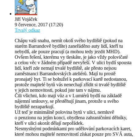
Jiří Vojáček
9 července, 2017 (17:20)
Trvalý odkaz
Chápu vaši snahu, nemít okolí svého bydliště (pokud na
starém Barrandově bydlíte) zaneřáděno auty lidí, kteří tu
nebydlí, ale pouze pracují (a mohou tedy jezdit MHD).
Ovšem řešení, kterému vy tleskáte, je jako vždy polovičaté
a celou věc v žádném případě nevyřeší. V ulici bydlí spousta
lidí, kteří zde nemají trvalé bydliště, ale přesto nejsou
zaměstnanci Barrandovských ateliérů. Mají tu prostě
pronajatý byt. Ti se bohužel k parkovací kartě nedostanou,
protože majitelé bytů vás nenechají zřídit si trvalé bydliště
v jejich nemovitosti, pokud jste tam v nájmu.
Čili všichni, kdo mají vůz a v Lumiérů bydlí na základě
nájemní smlouvy, se přestěhují jinam, protože u svého
bydliště nezaparkují.
Už teď je minimálně polovina bytů v ulici, nemluvě
o penzionu na jejím konci, obydlena zahraničními dělníky,
kteří v ulici akorát dělají nepořádek.
Nesmyslnými podmínkami pro udělování parkovacích karet,
které mohou majitelé nemovitostí získat pouze pro SVÁ auta,