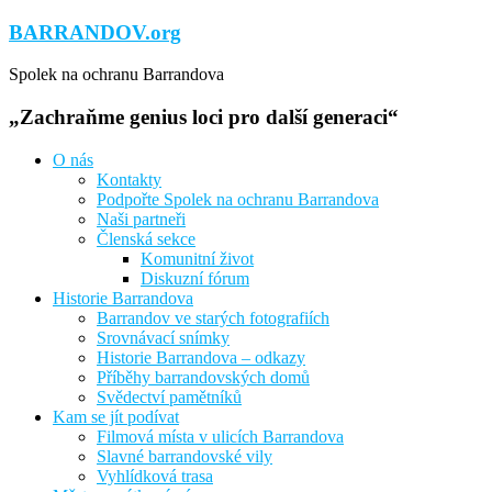
Přeskočit
BARRANDOV.org
na
obsah
Spolek na ochranu Barrandova
„Zachraňme genius loci pro další generaci“
O nás
Kontakty
Podpořte Spolek na ochranu Barrandova
Naši partneři
Členská sekce
Komunitní život
Diskuzní fórum
Historie Barrandova
Barrandov ve starých fotografiích
Srovnávací snímky
Historie Barrandova – odkazy
Příběhy barrandovských domů
Svědectví pamětníků
Kam se jít podívat
Filmová místa v ulicích Barrandova
Slavné barrandovské vily
Vyhlídková trasa