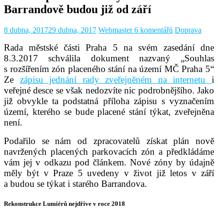
Barrandově budou již od září
8 dubna, 2017
29 dubna, 2017
Webmaster
6 komentářů
Doprava
Rada městské části Praha 5 na svém zasedání dne
8.3.2017 schválila dokument nazvaný „Souhlas
s rozšířením zón placeného stání na území MČ Praha 5“
Ze
zápisu jednání rady zveřejněném na internetu
i
veřejné desce se však nedozvíte nic podrobnějšího. Jako
již obvykle ta podstatná příloha zápisu s vyznačením
území, kterého se bude placené stání týkat, zveřejněna
není.
Podařilo se nám od zpracovatelů získat plán nově
navržených placených parkovacích zón a předkládáme
vám jej v odkazu pod článkem. Nové zóny by údajně
měly být v Praze 5 uvedeny v život již letos v září
a budou se týkat i starého Barrandova.
Rekonstrukce Lumiérů nejdříve v roce 2018