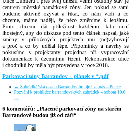
Ulice Lumiérů i přes svůj dnešní velmi ostudný stav je
centrem městské památkové zóny. Jen pokud se sami
budeme aktivně ozývat a říkat, co nám vadí a co
chceme, máme naději, že něco změníme k lepšímu.
Proto chceme dát příležitost každému, kdo není
lhostejný, aby do diskuze pod tento článek napsal, jaké
změny v přiložených projektech mu (ne)vyhovují
a proč a co by udělal lépe. Připomínky a návrhy se
pokusíme s projektanty projednat při vypracování
dokumentace k územnímu řízení. Rekonstrukce ulice
i chodníků by měla být provedena v roce 2018.
Parkovací zóny Barrandov – plánek v *.pdf
←
Zahrádkářská osada Barrandov bojuje i za nás – Petice
Pozvání k prohlídce barrandovských zahrádek – sobota 10.6.
→
6 komentářů: „
Placené parkovací zóny na starém
Barrandově budou již od září
“